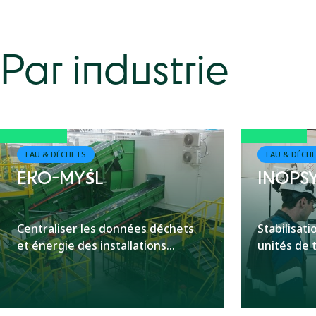
Per
Chimie
Fiab
Eau & Déchets
Par industrie
Effi
Énergie
Machines-Outils
Métaux & Minéraux
Pâtes & Papiers
EAU & DÉCHETS
EAU & DÉCH
EKO-MYŚL
INOPS
Centraliser les données déchets
Stabilisati
et énergie des installations...
unités de 