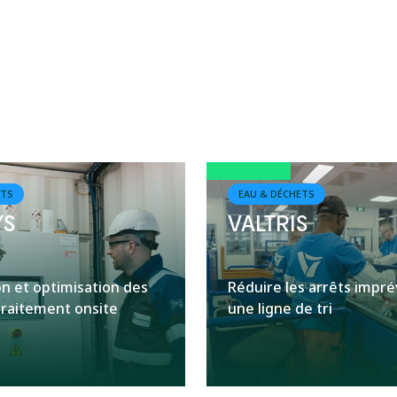
formance des procédés
ilité des installations & des assets
cacité énergétique & ressources
ETS
EAU & DÉCHETS
YS
VALTRIS
on et optimisation des
Réduire les arrêts impré
traitement onsite
une ligne de tri