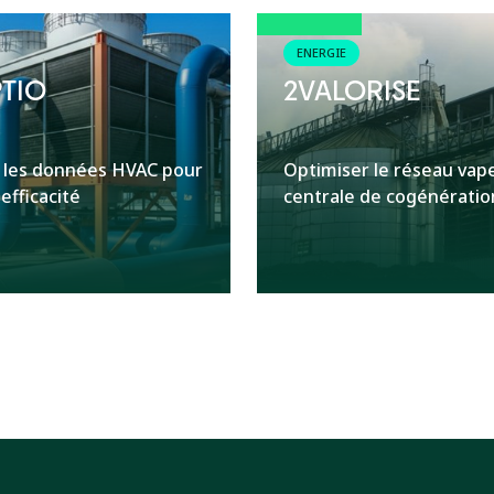
ENERGIE
TIO
2VALORISE
 les données HVAC pour
Optimiser le réseau vap
efficacité
centrale de cogénération